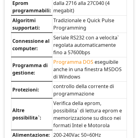
Eprom
dalla 2716 alla 27C040 (4
programmabili:
megabit)
Algoritmi
Tradizionale e Quick Pulse
supportati:
Programming
Seriale RS232 con a velocita`
Connessione al
regolata automaticamente
computer:
fino a 57600bps
Programma DOS
eseguibile
Programma di
anche in una finestra MSDOS
gestione:
di Windows
controllo della corrente di
Protezioni:
programmazione
Verifica della eprom,
Altre
possibilita` di lettura eprom e
possibilita`:
memorizzazione su disco nei
formati Intel e Motorola
Alimentazione:
200-240Vac 50÷60Hz