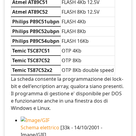
Atmel AT89C51
FLASH 4Kb 12.5V
Atmel AT89C52
FLASH 8Kb 12.5V
Philips P89C51ubpn
FLASH 4Kb
Philips P89C52ubpn
FLASH 8Kb
Philips P89C54ubpn
FLASH 16Kb
Temic TSC87C51
OTP 4Kb
Temic TSC87C52
OTP 8Kb
Temic TS87C52x2
OTP 8Kb double speed
La scheda consente la programmazione dei lock-
bit e dell'encription array, qualora siano presenti.
Il programma di gestione e' disponibile per DOS
e funzionante anche in una finestra dos di
Windows e Linux.
Schema elettrico
[33k - 14/10/2001 -
Image/GIF]