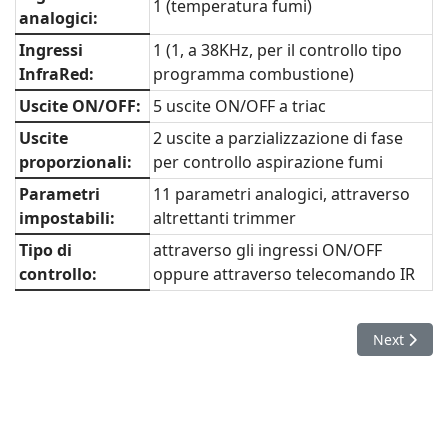
1 (temperatura fumi)
analogici:
Ingressi
1 (1, a 38KHz, per il controllo tipo
InfraRed:
programma combustione)
Uscite ON/OFF:
5 uscite ON/OFF a triac
Uscite
2 uscite a parzializzazione di fase
proporzionali:
per controllo aspirazione fumi
Parametri
11 parametri analogici, attraverso
impostabili:
altrettanti trimmer
Tipo di
attraverso gli ingressi ON/OFF
controllo:
oppure attraverso telecomando IR
Next artic
Next