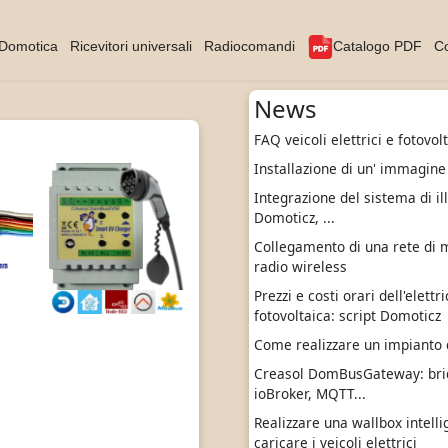
Domotica
Ricevitori universali
Radiocomandi
Catalogo PDF
Co
News
FAQ veicoli elettrici e fotovol
Installazione di un' immagine
Integrazione del sistema di il
Domoticz, ...
Collegamento di una rete di m
radio wireless
Prezzi e costi orari dell'elett
fotovoltaica: script Domoticz
Come realizzare un impianto 
Creasol DomBusGateway: br
ioBroker, MQTT...
Realizzare una wallbox intell
caricare i veicoli elettrici