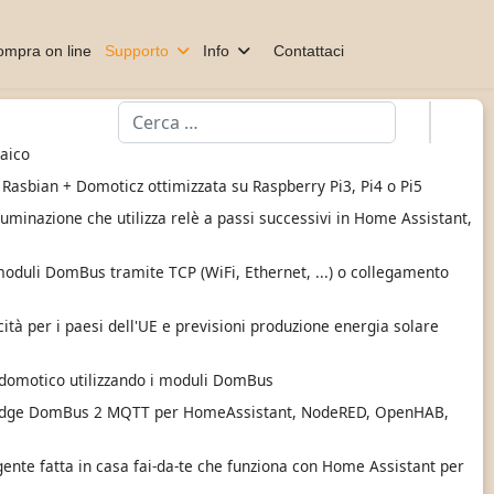
mpra on line
Supporto
Info
Contattaci
Cerca
taico
 Rasbian + Domoticz ottimizzata su Raspberry Pi3, Pi4 o Pi5
luminazione che utilizza relè a passi successivi in Home Assistant,
oduli DomBus tramite TCP (WiFi, Ethernet, ...) o collegamento
ricità per i paesi dell'UE e previsioni produzione energia solare
domotico utilizzando i moduli DomBus
idge DomBus 2 MQTT per HomeAssistant, NodeRED, OpenHAB,
igente fatta in casa fai-da-te che funziona con Home Assistant per