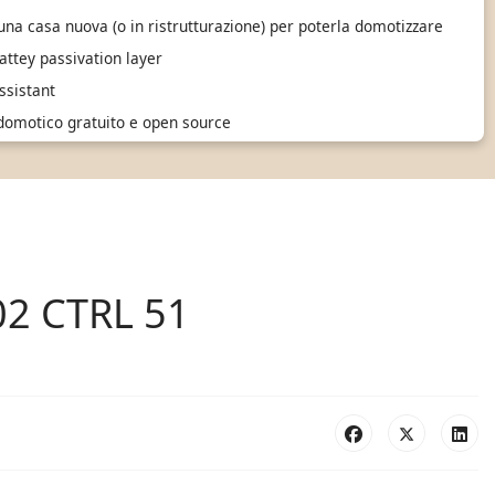
 una casa nuova (o in ristrutturazione) per poterla domotizzare
ttey passivation layer
sistant
 domotico gratuito e open source
02 CTRL 51