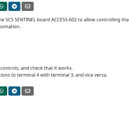
the SCS SENTINEL board ACCESS-602 to allow controlling tha
utomation.
ontrols, and check that it works.
ons to terminal 4 with terminal 3, and vice versa.
00