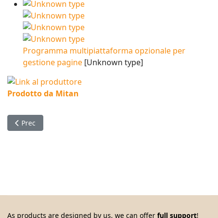
Programma multipiattaforma opzionale per
gestione pagine
[Unknown type]
Prodotto da Mitan
Articolo precedente: Multimedia system based on Linux
Prec
As products are designed by us, we can offer
full support
!