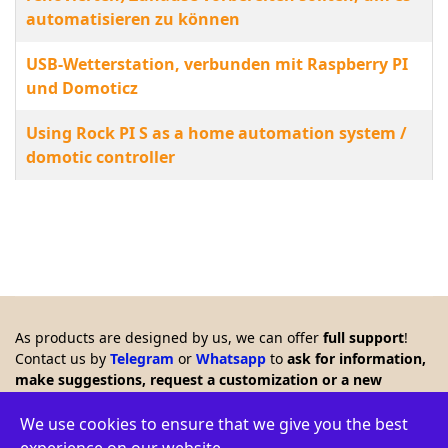
automatisieren zu können
USB-Wetterstation, verbunden mit Raspberry PI
und Domoticz
Using Rock PI S as a home automation system /
domotic controller
As products are designed by us, we can offer
full support
!
Contact us by
Telegram
or
Whatsapp
to
ask for information,
make suggestions, request a customization or a new
product. Any feedback is welcome!!
© 2026 Creasol - Via Santa Croce 15, 31053 Pieve di Soligo,
We use cookies to ensure that we give you the best
Italy - VAT ID: IT03664770264 - WEEE: IT16060000009386 -