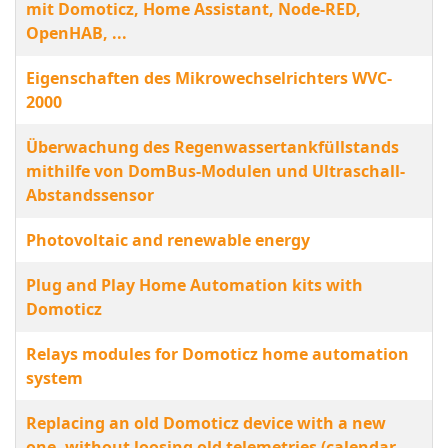
mit Domoticz, Home Assistant, Node-RED,
OpenHAB, ...
Eigenschaften des Mikrowechselrichters WVC-
2000
Überwachung des Regenwassertankfüllstands
mithilfe von DomBus-Modulen und Ultraschall-
Abstandssensor
Photovoltaic and renewable energy
Plug and Play Home Automation kits with
Domoticz
Relays modules for Domoticz home automation
system
Replacing an old Domoticz device with a new
one, without loosing old telemetries (calendar