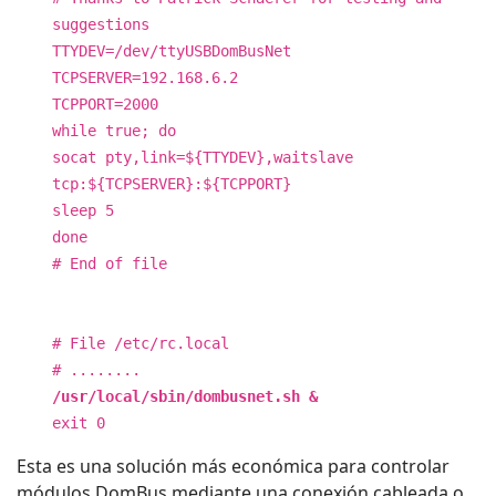
suggestions
TTYDEV=/dev/ttyUSBDomBusNet
TCPSERVER=192.168.6.2
TCPPORT=2000
while true; do
socat pty,link=${TTYDEV},waitslave
tcp:${TCPSERVER}:${TCPPORT}
sleep 5
done
# End of file
# File /etc/rc.local
# ........
/usr/local/sbin/dombusnet.sh &
exit 0
Esta es una solución más económica para controlar
módulos DomBus mediante una conexión cableada o