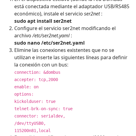
está conectada mediante el adaptador USB/RS485
económico), instale el servicio
ser2net
:
sudo apt install ser2net
Configure el servicio ser2net modificando el
archivo
/etc/ser2net.yaml
:
sudo nano /etc/ser2net.yaml
Elimine las conexiones existentes que no se
utilizan e inserte las siguientes líneas para definir
la conexión con un bus:
connection: &dombus
accepter: tcp,2000
enable: on
options:
kickolduser: true
telnet-brk-on-sync: true
connector: serialdev,
/dev/ttyUSB0,
115200n81,local