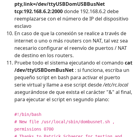
pty,link=/dev/ttyUSBDomUSBBusNet
tcp:192.168.6.2:2000
donde 192.168.6.2 debe
reemplazarse con el número de IP del dispositivo
esclavo
En caso de que la conexión se realice a través de
internet o uno o más routers con NAT, tal vez sea
necesario configurar el reenvío de puertos / NAT
de destino en los routers.
Pruebe todo el sistema ejecutando el comando
cat
/dev/ttyUSBDomBusNet
: si funciona, escriba un
pequeño script en bash para activar el puerto
serie virtual y llame a ese script desde
/etc/rc.local
asegurándose de que exista el carácter "&" al final,
para ejecutar el script en segundo plano:
#!/bin/bash
# New file /usr/local/sbin/dombusnet.sh ,
permissions 0700
# Thanks to Patrick Schaerer for testing and