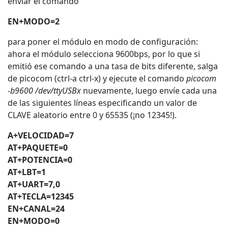
enviar el comando
EN+MODO=2
para poner el módulo en modo de configuración:
ahora el módulo selecciona 9600bps, por lo que si
emitió ese comando a una tasa de bits diferente, salga
de picocom (ctrl-a ctrl-x) y ejecute el comando
picocom
-b9600 /dev/ttyUSBx
nuevamente, luego envíe cada una
de las siguientes líneas especificando un valor de
CLAVE aleatorio entre 0 y 65535 (¡no 12345!).
A+VELOCIDAD=7
AT+PAQUETE=0
AT+POTENCIA=0
AT+LBT=1
AT+UART=7,0
AT+TECLA=12345
EN+CANAL=24
EN+MODO=0