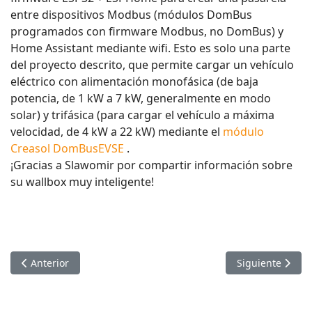
entre dispositivos Modbus (módulos DomBus
programados con firmware Modbus, no DomBus) y
Home Assistant mediante wifi. Esto es solo una parte
del proyecto descrito, que permite cargar un vehículo
eléctrico con alimentación monofásica (de baja
potencia, de 1 kW a 7 kW, generalmente en modo
solar) y trifásica (para cargar el vehículo a máxima
velocidad, de 4 kW a 22 kW) mediante el
módulo
Creasol DomBusEVSE
.
¡Gracias a Slawomir por compartir información sobre
su wallbox muy inteligente!
Artículo anterior: Sistema de alarma antirrobo completo y fác
Artículo siguie
Anterior
Siguiente