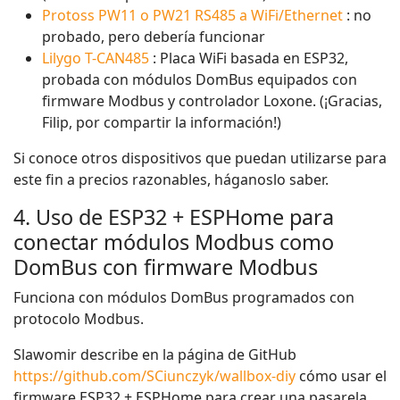
Protoss PW11 o PW21 RS485 a WiFi/Ethernet
: no
probado, pero debería funcionar
Lilygo T-CAN485
: Placa WiFi basada en ESP32,
probada con módulos DomBus equipados con
firmware Modbus y controlador Loxone. (¡Gracias,
Filip, por compartir la información!)
Si conoce otros dispositivos que puedan utilizarse para
este fin a precios razonables, háganoslo saber.
4. Uso de ESP32 + ESPHome para
conectar módulos Modbus como
DomBus con firmware Modbus
Funciona con módulos DomBus programados con
protocolo Modbus.
Slawomir describe en la página de GitHub
https://github.com/SCiunczyk/wallbox-diy
cómo usar el
firmware ESP32 + ESPHome para crear una pasarela