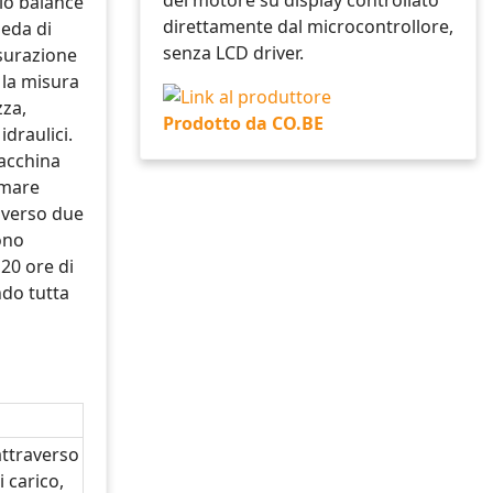
direttamente dal microcontrollore,
eda di
senza LCD driver.
surazione
 la misura
zza,
Prodotto da CO.BE
idraulici.
macchina
lmare
averso due
ono
20 ore di
do tutta
ttraverso
i carico,