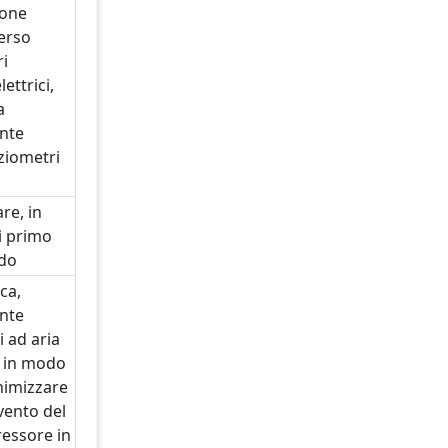
ione
erso
i
ettrici,
a
nte
ziometri
re, in
i primo
udo
ica,
nte
i ad aria
i in modo
nimizzare
rvento del
essore in