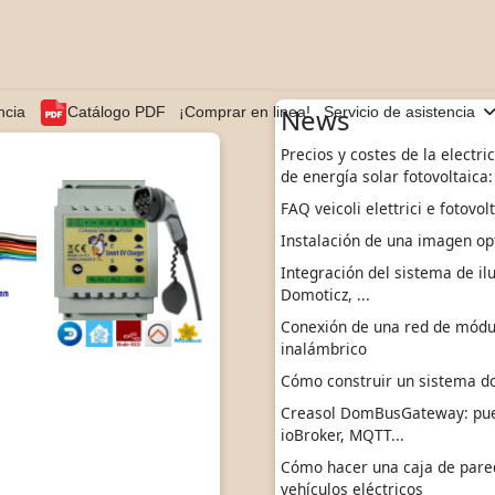
News
ncia
Catálogo PDF
¡Comprar en linea!
Servicio de asistencia
Precios y costes de la electri
de energía solar fotovoltaica
FAQ veicoli elettrici e fotovol
Instalación de una imagen opt
Integración del sistema de il
Domoticz, ...
Conexión de una red de módulo
inalámbrico
Cómo construir un sistema d
Creasol DomBusGateway: pu
ioBroker, MQTT...
Cómo hacer una caja de pared
vehículos eléctricos