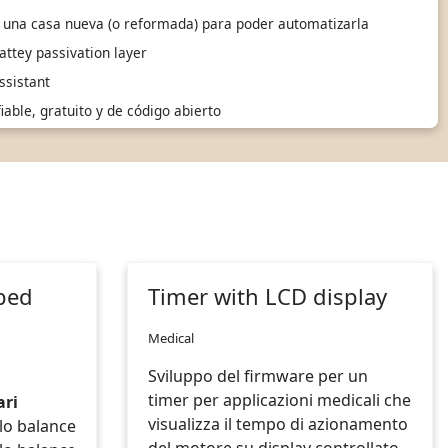
 una casa nueva (o reformada) para poder automatizarla
ttey passivation layer
sistant
able, gratuito y de código abierto
-bed
Timer with LCD display
Medical
Sviluppo del firmware per un
timer per applicazioni medicali che
ari
visualizza il tempo di azionamento
del motore su display controllato