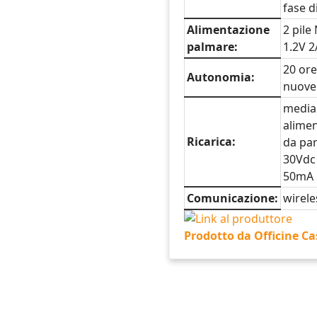
fase d
Alimentazione
2 pile
palmare:
1.2V 
20 ore
Autonomia:
nuove
media
alime
Ricarica:
da par
30Vdc
50mA
Comunicazione:
wirele
Prodotto da Officine Ca