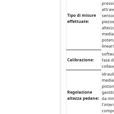
press
attrav
Tipo di misure
sensor
effettuate:
piezoel
altezz
media
poten
lineari
softwa
Calibrazione:
fase d
colla
idraul
media
piston
Regolazione
gestit
altezza pedane:
da mi
l'inte
compr