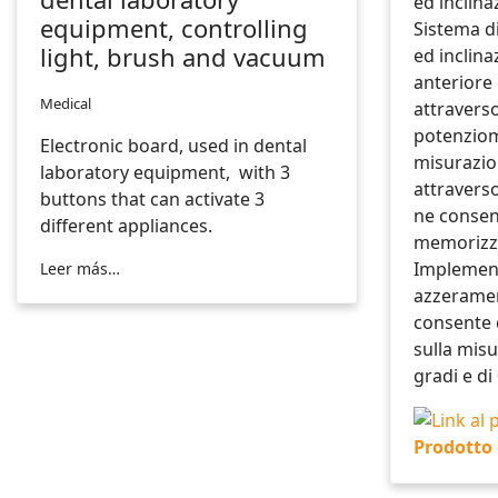
equipment, controlling
Sistema d
light, brush and vacuum
ed inclina
anteriore 
Medical
attraverso
potenziom
Electronic board, used in dental
misurazio
laboratory equipment, with 3
attraverso
buttons that can activate 3
ne consent
different appliances.
memorizz
Implement
Leer más…
azzeramen
consente 
sulla misu
gradi e di
Prodotto 