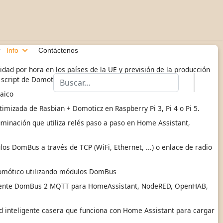
Info
Contáctenos
cidad por hora en los países de la UE y previsión de la producción
Buscar
: script de Domoticz
taico
imizada de Rasbian + Domoticz en Raspberry Pi 3, Pi 4 o Pi 5.
uminación que utiliza relés paso a paso en Home Assistant,
s DomBus a través de TCP (WiFi, Ethernet, ...) o enlace de radio
omótico utilizando módulos DomBus
ente DomBus 2 MQTT para HomeAssistant, NodeRED, OpenHAB,
 inteligente casera que funciona con Home Assistant para cargar