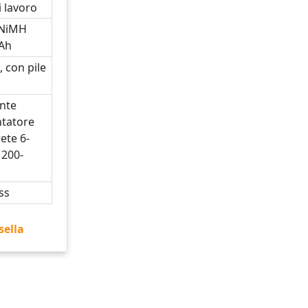
i lavoro
 NiMH
2Ah
, con pile
nte
ntatore
ete 6-
 200-
ss
sella