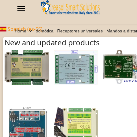
Spanish (es-ES)
Home
domótica
Receptores universales
Mandos a dista
New and updated products