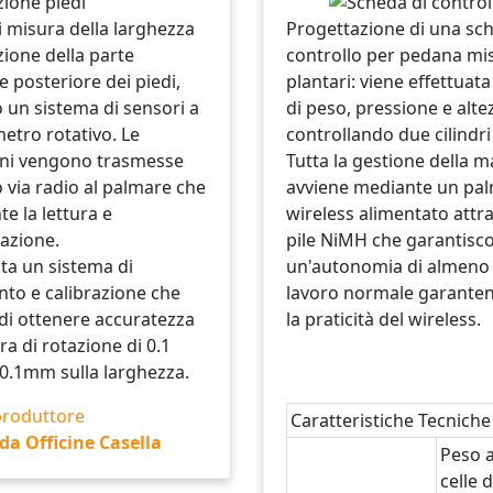
i misura della larghezza
Progettazione di una sch
zione della parte
controllo per pedana mi
e posteriore dei piedi,
plantari: viene effettuata
 un sistema di sensori a
di peso, pressione e alte
etro rotativo. Le
controllando due cilindri 
ni vengono trasmesse
Tutta la gestione della 
 via radio al palmare che
avviene mediante un pa
e la lettura e
wireless alimentato attr
azione.
pile NiMH che garantisc
a un sistema di
un'autonomia di almeno 
to e calibrazione che
lavoro normale garanten
di ottenere accuratezza
la praticità del wireless.
ra di rotazione di 0.1
 0.1mm sulla larghezza.
Caratteristiche Tecniche
da Officine Casella
Peso a
celle d