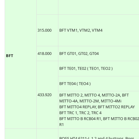
315.000
BFT VTM1, VTM2, VTM4
418.000
BFT GT01, GT02, GT04
BFT
BFT TE01, TE02 ( TEO1, TEO2 )
BFT TE04 ( TEO4 )
433.920
BFT MITTO 2, MITTO 4, MITTO-2A, BFT
MITTO-4A, MITTO-2M, MITTO-4Mi
BFT MITTO4 REPLAY, BFT MITTO2 REPLAY
BFT TRC 1, TRC 2, TRC 4
BFT MITTO B RCB04 R1, BFT MITTO B RCB0
R1
BOSS HT4 6211-L 1,2 and 4 buttons, Boss