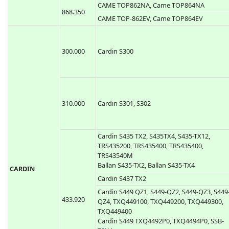
CAME TOP862NA, Came TOP864NA
868.350
CAME TOP-862EV, Came TOP864EV
300.000
Cardin S300
310.000
Cardin S301, S302
Cardin S435 TX2, S435TX4, S435-TX12,
TRS435200, TRS435400, TRS435400,
TRS43540M
Ballan S435-TX2, Ballan S435-TX4
CARDIN
Cardin S437 TX2
Cardin S449 QZ1, S449-QZ2, S449-QZ3, S449
433.920
QZ4, TXQ449100, TXQ449200, TXQ449300,