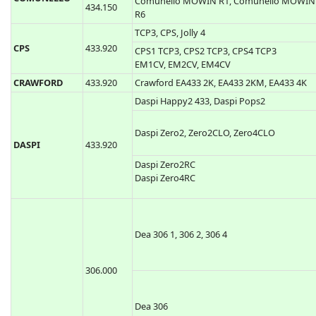
433.920
Comunello Keep2 RC, Comunello Keep4 RC
COMUNELLO
Comunello MOWIN R1, Comunello MOWIN
434.150
R6
TCP3, CPS, Jolly 4
CPS
433.920
CPS1 TCP3, CPS2 TCP3, CPS4 TCP3
EM1CV, EM2CV, EM4CV
CRAWFORD
433.920
Crawford EA433 2K, EA433 2KM, EA433 4K
Daspi Happy2 433, Daspi Pops2
Daspi Zero2, Zero2CLO, Zero4CLO
DASPI
433.920
Daspi Zero2RC
Daspi Zero4RC
Dea 306 1, 306 2, 306 4
306.000