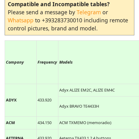
Compatible and Incompatible tables?
Please send a message by
Telegram
or
Whatsapp
to +393283730010 including remote
control pictures, brand and model.
Company
Frequency
Models
Adyx ALIZE EM2C, ALIZE EM4C
ADYX
433.920
Adyx BRAVO TE4433H
ACM
434.150
ACM TXMEMO (memoradio)
AETERNA
433.920
Aeterna TX433 1,2,4 buttons