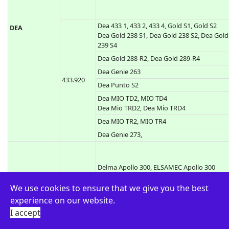
Dea 306
Dea 433 1, 433 2, 433 4, Gold S1, Gold S2
DEA
Dea Gold 238 S1, Dea Gold 238 S2, Dea Gold
239 S4
Dea Gold 288-R2, Dea Gold 289-R4
Dea Genie 263
433.920
Dea Punto S2
Dea MIO TD2, MIO TD4
Dea Mio TRD2, Dea Mio TRD4
Dea MIO TR2, MIO TR4
Dea Genie 273,
We use cookies to ensure that we give you the best
Delma Apollo 300, ELSAMEC Apollo 300
experience on our website.
I accept
300.000