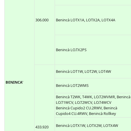
306.000
Benincà LOTX1A, LOTX2A, LOTX4A
Benincà LO.TX2PS
Benincà LOT1W, LOT2W, LOT4W
BENINCA'
Benincà LOT2WMS
Benincà T2WK, T4WK, LO.T2WVMR, Benincà
LO.T1WCV, LO.T2WCV, LO.T4WCV
Benincà Cupido2 CU.2RWV, Benincà
Cupido4 CU.4RWV, Benincà Rollkey
Benincà LOTX1W, LOTX2W, LOTX4W
433.920