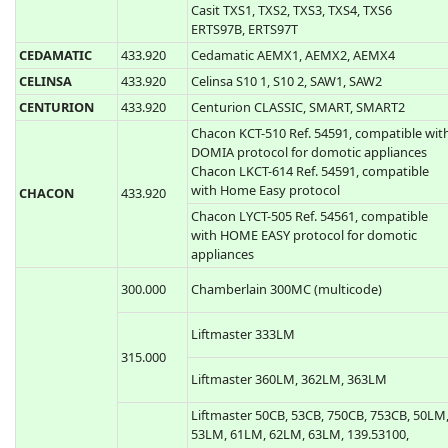
Casit ERTS20DB, ERTS20DQ
433.920
Casit ERTS476D, ERTS476Q
Casit TXS1, TXS2, TXS3, TXS4, TXS6
ERTS97B, ERTS97T
CEDAMATIC
433.920
Cedamatic AEMX1, AEMX2, AEMX4
CELINSA
433.920
Celinsa S10 1, S10 2, SAW1, SAW2
CENTURION
433.920
Centurion CLASSIC, SMART, SMART2
Chacon KCT-510 Ref. 54591, compatible wit
DOMIA protocol for domotic appliances
Chacon LKCT-614 Ref. 54591, compatible
with Home Easy protocol
CHACON
433.920
Chacon LYCT-505 Ref. 54561, compatible
with HOME EASY protocol for domotic
appliances
300.000
Chamberlain 300MC (multicode)
Liftmaster 333LM
315.000
Liftmaster 360LM, 362LM, 363LM