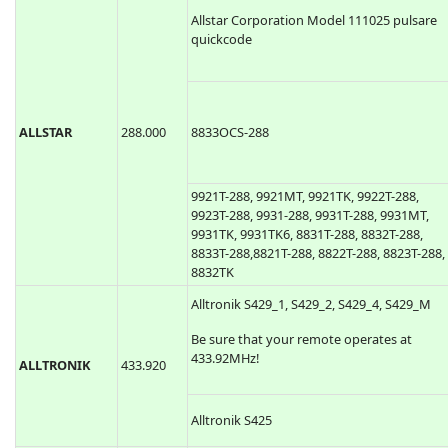
Allstar Corporation Model 111025 pulsare
quickcode
ALLSTAR
288.000
8833OCS-288
9921T-288, 9921MT, 9921TK, 9922T-288,
9923T-288, 9931-288, 9931T-288, 9931MT,
9931TK, 9931TK6, 8831T-288, 8832T-288,
8833T-288,8821T-288, 8822T-288, 8823T-288,
8832TK
Alltronik S429_1, S429_2, S429_4, S429_M
Be sure that your remote operates at
433.92MHz!
ALLTRONIK
433.920
Alltronik S425