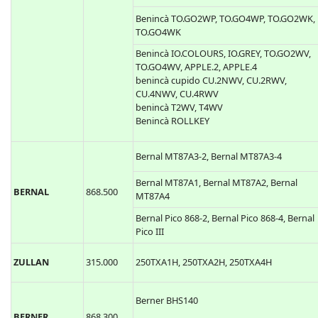
Benincà TO.GO2WP, TO.GO4WP, TO.GO2WK,
TO.GO4WK
Benincà IO.COLOURS, IO.GREY, TO.GO2WV,
TO.GO4WV, APPLE.2, APPLE.4
benincà cupido CU.2NWV, CU.2RWV,
CU.4NWV, CU.4RWV
benincà T2WV, T4WV
Benincà ROLLKEY
Bernal MT87A3-2, Bernal MT87A3-4
Bernal MT87A1, Bernal MT87A2, Bernal
BERNAL
868.500
MT87A4
Bernal Pico 868-2, Bernal Pico 868-4, Bernal
Pico III
ZULLAN
315.000
250TXA1H, 250TXA2H, 250TXA4H
Berner BHS140
BERNER
868.300