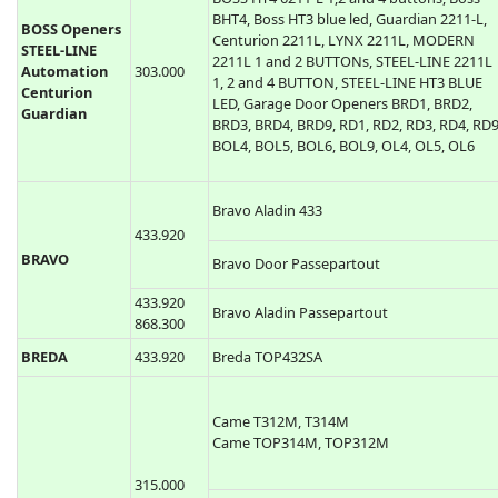
BHT4, Boss HT3 blue led, Guardian 2211-L,
BOSS Openers
Centurion 2211L, LYNX 2211L, MODERN
STEEL-LINE
2211L 1 and 2 BUTTONs, STEEL-LINE 2211L
Automation
303.000
1, 2 and 4 BUTTON, STEEL-LINE HT3 BLUE
Centurion
LED, Garage Door Openers BRD1, BRD2,
Guardian
BRD3, BRD4, BRD9, RD1, RD2, RD3, RD4, RD9
BOL4, BOL5, BOL6, BOL9, OL4, OL5, OL6
Bravo Aladin 433
433.920
BRAVO
Bravo Door Passepartout
433.920
Bravo Aladin Passepartout
868.300
BREDA
433.920
Breda TOP432SA
Came T312M, T314M
Came TOP314M, TOP312M
315.000