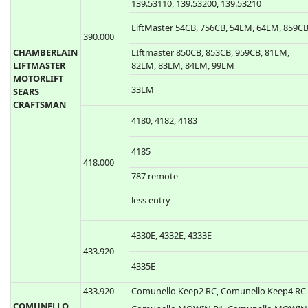
Liftmaster 50CB, 53CB, 750CB, 753CB, 50LM
53LM, 61LM, 62LM, 63LM, 139.53100,
139.53110, 139.53200, 139.53210
LiftMaster 54CB, 756CB, 54LM, 64LM, 859C
390.000
CHAMBERLAIN
LIftmaster 850CB, 853CB, 959CB, 81LM,
LIFTMASTER
82LM, 83LM, 84LM, 99LM
MOTORLIFT
33LM
SEARS
CRAFTSMAN
4180, 4182, 4183
4185
418.000
787 remote
less entry
4330E, 4332E, 4333E
433.920
4335E