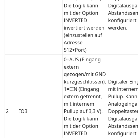
Die Logik kann
Digitalausga
mit der Option
Abstandssen
INVERTED
konfiguriert
invertiert werden
werden.
(einzustellen auf
Adresse
512+Port)
0=AUS (Eingang
extern
gezogen/mit GND
kurzgeschlossen),
Digitaler Ei
1=EIN (Eingang
mit interne
extern getrennt,
Pullup. Kann
mit internem
Analogeinga
2
IO3
Pullup auf 3,3 V).
Doppeltaster
Die Logik kann
Digitalausga
mit der Option
Abstandssen
INVERTED
konfiguriert