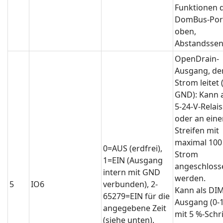
Funktionen 
DomBus-Por
oben,
Abstandssen
OpenDrain-
Ausgang, de
Strom leitet 
GND): Kann 
5-24-V-Relai
oder an eine
Streifen mit
maximal 10
0=AUS (erdfrei),
Strom
1=EIN (Ausgang
angeschloss
intern mit GND
werden.
5
IO6
verbunden), 2-
Kann als DI
65279=EIN für die
Ausgang (0-
angegebene Zeit
mit 5 %-Schri
(siehe unten).