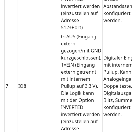
invertiert werden
Abstandssen
(einzustellen auf
konfiguriert
Adresse
werden.
512+Port)
0=AUS (Eingang
extern
gezogen/mit GND
kurzgeschlossen),
Digitaler Ei
1=EIN (Eingang
mit interne
extern getrennt,
Pullup. Kann
mit internem
Analogeinga
7
IO8
Pullup auf 3,3 V).
Doppeltaste,
Die Logik kann
Digitalausga
mit der Option
Blitz, Summe
INVERTED
konfiguriert
invertiert werden
werden.
(einzustellen auf
Adresse