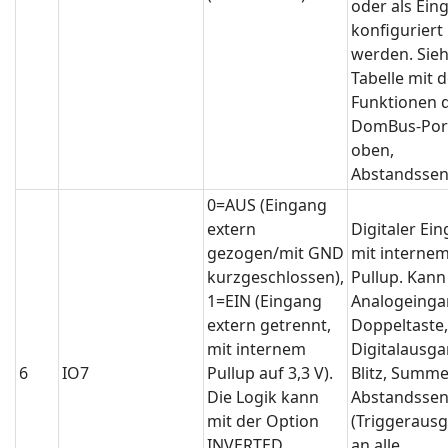
oder als Ein
konfiguriert
werden. Sie
Tabelle mit 
Funktionen 
DomBus-Por
oben,
Abstandssen
0=AUS (Eingang
extern
Digitaler Ei
gezogen/mit GND
mit interne
kurzgeschlossen),
Pullup. Kann
1=EIN (Eingang
Analogeinga
extern getrennt,
Doppeltaste,
mit internem
Digitalausga
6
IO7
Pullup auf 3,3 V).
Blitz, Summe
Die Logik kann
Abstandssen
mit der Option
(Triggeraus
INVERTED
an alle