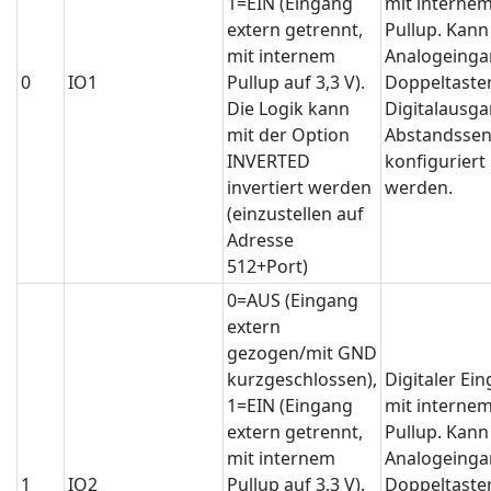
1=EIN (Eingang
mit interne
extern getrennt,
Pullup. Kann
mit internem
Analogeinga
0
IO1
Pullup auf 3,3 V).
Doppeltaster
Die Logik kann
Digitalausga
mit der Option
Abstandssen
INVERTED
konfiguriert
invertiert werden
werden.
(einzustellen auf
Adresse
512+Port)
0=AUS (Eingang
extern
gezogen/mit GND
kurzgeschlossen),
Digitaler Ei
1=EIN (Eingang
mit interne
extern getrennt,
Pullup. Kann
mit internem
Analogeinga
1
IO2
Pullup auf 3,3 V).
Doppeltaster