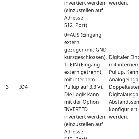
invertiert werden
werden.
(einzustellen auf
Adresse
512+Port)
0=AUS (Eingang
extern
gezogen/mit GND
kurzgeschlossen),
Digitaler Ei
1=EIN (Eingang
mit interne
extern getrennt,
Pullup. Kann
mit internem
Analogeinga
3
IO4
Pullup auf 3,3 V).
Doppeltaster
Die Logik kann
Digitalausga
mit der Option
Abstandssen
INVERTED
konfiguriert
invertiert werden
werden.
(einzustellen auf
Adresse
512+Port)