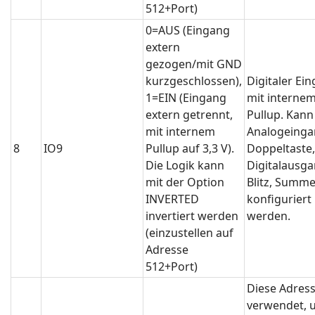
512+Port)
0=AUS (Eingang
extern
gezogen/mit GND
kurzgeschlossen),
Digitaler Ei
1=EIN (Eingang
mit interne
extern getrennt,
Pullup. Kann
mit internem
Analogeinga
8
IO9
Pullup auf 3,3 V).
Doppeltaste,
Die Logik kann
Digitalausga
mit der Option
Blitz, Summe
INVERTED
konfiguriert
invertiert werden
werden.
(einzustellen auf
Adresse
512+Port)
Diese Adress
verwendet, u