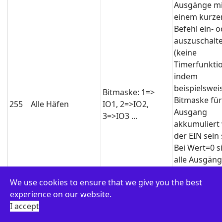
Ausgänge mi
einem kurze
Befehl ein- 
auszuschalt
(keine
Timerfunktio
indem
beispielswei
Bitmaske: 1=>
Bitmaske für
255
Alle Häfen
IO1, 2=>IO2,
Ausgang
3=>IO3 ...
akkumuliert 
der EIN sein 
Bei Wert=0 s
alle Ausgän
Wenn Wert=
We use cookies to ensure that we give you the best
(0b00110000,
experience on our website.
Binärform),
I accept
werden IO5 
IO6 aktiviert.