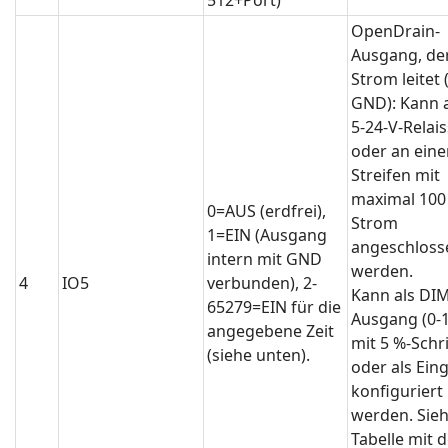
OpenDrain-
Ausgang, de
Strom leitet 
GND): Kann 
5-24-V-Relai
oder an eine
Streifen mit
maximal 10
0=AUS (erdfrei),
Strom
1=EIN (Ausgang
angeschloss
intern mit GND
werden.
4
IO5
verbunden), 2-
Kann als DI
65279=EIN für die
Ausgang (0-
angegebene Zeit
mit 5 %-Schri
(siehe unten).
oder als Ein
konfiguriert
werden. Sie
Tabelle mit 