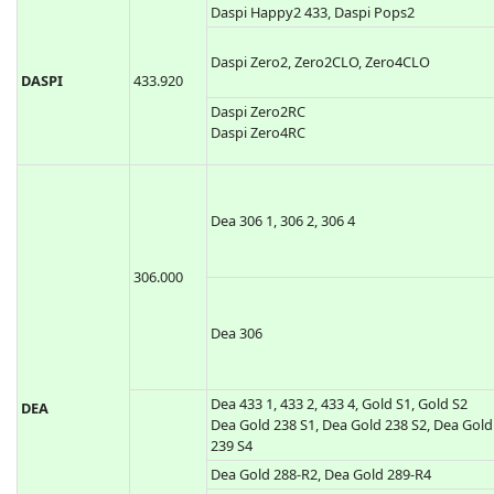
434.150
R6
TCP3, CPS, Jolly 4
CPS
433.920
CPS1 TCP3, CPS2 TCP3, CPS4 TCP3
EM1CV, EM2CV, EM4CV
CRAWFORD
433.920
Crawford EA433 2K, EA433 2KM, EA433 4K
Daspi Happy2 433, Daspi Pops2
Daspi Zero2, Zero2CLO, Zero4CLO
DASPI
433.920
Daspi Zero2RC
Daspi Zero4RC
Dea 306 1, 306 2, 306 4
306.000
Dea 306