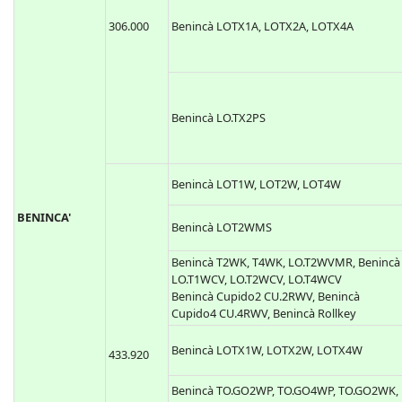
306.000
Benincà LOTX1A, LOTX2A, LOTX4A
Benincà LO.TX2PS
Benincà LOT1W, LOT2W, LOT4W
BENINCA'
Benincà LOT2WMS
Benincà T2WK, T4WK, LO.T2WVMR, Benincà
LO.T1WCV, LO.T2WCV, LO.T4WCV
Benincà Cupido2 CU.2RWV, Benincà
Cupido4 CU.4RWV, Benincà Rollkey
Benincà LOTX1W, LOTX2W, LOTX4W
433.920
Benincà TO.GO2WP, TO.GO4WP, TO.GO2WK,