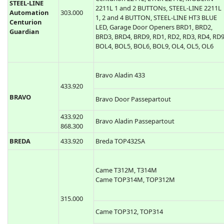
STEEL-LINE
2211L 1 and 2 BUTTONs, STEEL-LINE 2211L
Automation
303.000
1, 2 and 4 BUTTON, STEEL-LINE HT3 BLUE
Centurion
LED, Garage Door Openers BRD1, BRD2,
Guardian
BRD3, BRD4, BRD9, RD1, RD2, RD3, RD4, RD9
BOL4, BOL5, BOL6, BOL9, OL4, OL5, OL6
Bravo Aladin 433
433.920
BRAVO
Bravo Door Passepartout
433.920
Bravo Aladin Passepartout
868.300
BREDA
433.920
Breda TOP432SA
Came T312M, T314M
Came TOP314M, TOP312M
315.000
Came TOP312, TOP314