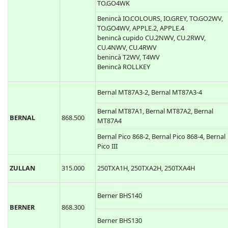
TO.GO4WK
Benincà IO.COLOURS, IO.GREY, TO.GO2WV,
TO.GO4WV, APPLE.2, APPLE.4
benincà cupido CU.2NWV, CU.2RWV,
CU.4NWV, CU.4RWV
benincà T2WV, T4WV
Benincà ROLLKEY
Bernal MT87A3-2, Bernal MT87A3-4
Bernal MT87A1, Bernal MT87A2, Bernal
BERNAL
868.500
MT87A4
Bernal Pico 868-2, Bernal Pico 868-4, Bernal
Pico III
ZULLAN
315.000
250TXA1H, 250TXA2H, 250TXA4H
Berner BHS140
BERNER
868.300
Berner BHS130