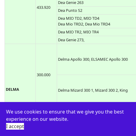
Dea 433 1, 433 2, 433 4, Gold S1, Gold S2
DEA
Dea Gold 238 S1, Dea Gold 238 S2, Dea Gold
239 S4
Dea Gold 288-R2, Dea Gold 289-R4
Dea Genie 263
433.920
Dea Punto S2
Dea MIO TD2, MIO TD4
Dea Mio TRD2, Dea Mio TRD4
Dea MIO TR2, MIO TR4
Dea Genie 273,
Delma Apollo 300, ELSAMEC Apollo 300
We use cookies to ensure that we give you the best
300.000
experience on our website.
I accept
DELMA
Delma Mizard 300 1, Mizard 300 2, King