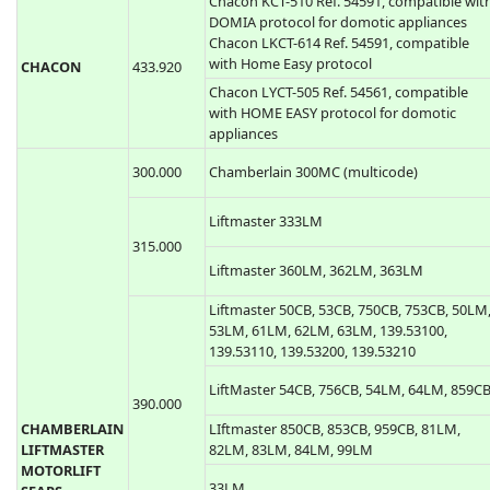
Casit TXS1, TXS2, TXS3, TXS4, TXS6
ERTS97B, ERTS97T
CEDAMATIC
433.920
Cedamatic AEMX1, AEMX2, AEMX4
CELINSA
433.920
Celinsa S10 1, S10 2, SAW1, SAW2
CENTURION
433.920
Centurion CLASSIC, SMART, SMART2
Chacon KCT-510 Ref. 54591, compatible wit
DOMIA protocol for domotic appliances
Chacon LKCT-614 Ref. 54591, compatible
with Home Easy protocol
CHACON
433.920
Chacon LYCT-505 Ref. 54561, compatible
with HOME EASY protocol for domotic
appliances
300.000
Chamberlain 300MC (multicode)
Liftmaster 333LM
315.000
Liftmaster 360LM, 362LM, 363LM
Liftmaster 50CB, 53CB, 750CB, 753CB, 50LM
53LM, 61LM, 62LM, 63LM, 139.53100,