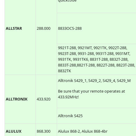
quickcode
ALLSTAR
288.000
8833OCS-288
9921T-288, 9921MT, 9921TK, 9922T-288,
9923T-288, 9931-288, 9931T-288, 9931MT,
9931TK, 9931TK6, 8831T-288, 8832T-288,
8833T-288,8821T-288, 8822T-288, 8823T-288,
8832TK
Alltronik S429_1, S429_2, S429_4, S429_M
Be sure that your remote operates at
433.92MHz!
ALLTRONIK
433.920
Alltronik S425
ALULUX
868.300
Alulux 868-2, Alulux 868-4br