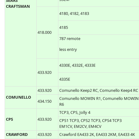
139.53110, 139.53200, 139.53210
LiftMaster 54CB, 756CB, 54LM, 64LM, 859C
390.000
CHAMBERLAIN
LIftmaster 850CB, 853CB, 959CB, 81LM,
LIFTMASTER
82LM, 83LM, 84LM, 99LM
MOTORLIFT
33LM
SEARS
CRAFTSMAN
4180, 4182, 4183
4185
418.000
787 remote
less entry
4330E, 4332E, 4333E
433.920
4335E
433.920
Comunello Keep2 RC, Comunello Keep4 RC
COMUNELLO
Comunello MOWIN R1, Comunello MOWIN