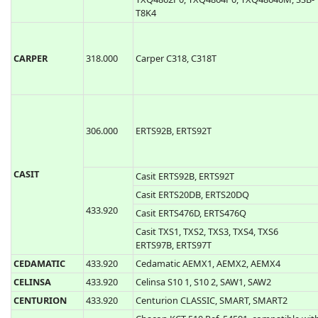
T9K4
Ballan S449-QZ2, Ballan S449-QZ4
Cardin S476 TX2, S476TX4, TRS476200,
TRS476400
Cardin S486 TX2, S486TX4, TXQ486100,
TXQ486200, TXQ486300, TXQ486400
868.300
TXQ4862P0, TXQ4864P0, TXQ48640M, SSB-
T8K4
CARPER
318.000
Carper C318, C318T
306.000
ERTS92B, ERTS92T
CASIT
Casit ERTS92B, ERTS92T
Casit ERTS20DB, ERTS20DQ
433.920
Casit ERTS476D, ERTS476Q