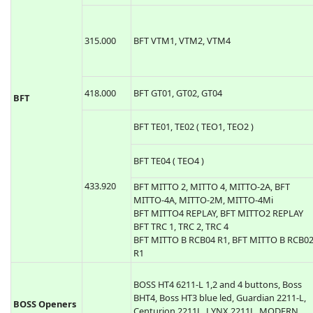
315.000
BFT VTM1, VTM2, VTM4
418.000
BFT GT01, GT02, GT04
BFT
BFT TE01, TE02 ( TEO1, TEO2 )
BFT TE04 ( TEO4 )
433.920
BFT MITTO 2, MITTO 4, MITTO-2A, BFT
MITTO-4A, MITTO-2M, MITTO-4Mi
BFT MITTO4 REPLAY, BFT MITTO2 REPLAY
BFT TRC 1, TRC 2, TRC 4
BFT MITTO B RCB04 R1, BFT MITTO B RCB0
R1
BOSS HT4 6211-L 1,2 and 4 buttons, Boss
BHT4, Boss HT3 blue led, Guardian 2211-L,
BOSS Openers
Centurion 2211L, LYNX 2211L, MODERN