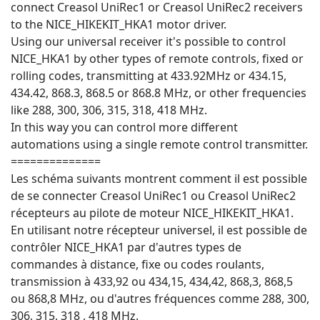
connect Creasol UniRec1 or Creasol UniRec2 receivers
to the NICE_HIKEKIT_HKA1 motor driver.
Using our universal receiver it's possible to control
NICE_HKA1 by other types of remote controls, fixed or
rolling codes, transmitting at 433.92MHz or 434.15,
434.42, 868.3, 868.5 or 868.8 MHz, or other frequencies
like 288, 300, 306, 315, 318, 418 MHz.
In this way you can control more different
automations using a single remote control transmitter.
==============
Les schéma suivants montrent comment il est possible
de se connecter Creasol UniRec1 ou Creasol UniRec2
récepteurs au pilote de moteur NICE_HIKEKIT_HKA1.
En utilisant notre récepteur universel, il est possible de
contrôler NICE_HKA1 par d'autres types de
commandes à distance, fixe ou codes roulants,
transmission à 433,92 ou 434,15, 434,42, 868,3, 868,5
ou 868,8 MHz, ou d'autres fréquences comme 288, 300,
306, 315, 318 , 418 MHz.