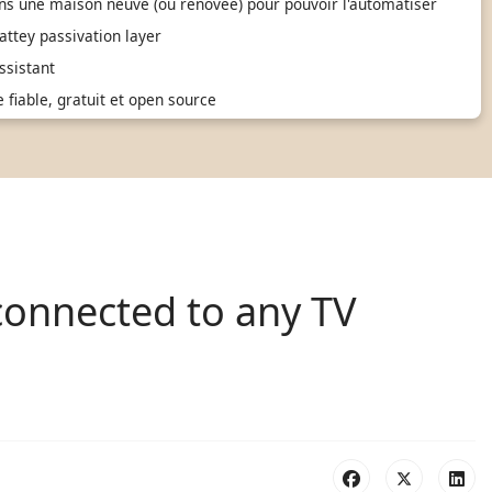
ns une maison neuve (ou rénovée) pour pouvoir l'automatiser
ttey passivation layer
sistant
fiable, gratuit et open source
connected to any TV