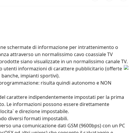
lcune schermate di informazione per intrattenimento o
stanza attraverso un normalissimo cavo coassiale TV
i prodotte siano visualizzate in un normalissimo canale TV.
o utenti informazioni di carattere pubblicitario (offerte
, banche, impianti sportivi).
la programmazione: risulta quindi autonomo e NON
om del carattere indipendentemente impostati per la prima
ziato. Le informazioni possono essere direttamente
locita` e direzione impostabile.
ndo diversi formati impostabili.
attraverso una comunicazione dati GSM (9600bps) con un PC
cOSX ed altri unixes) che consente il salvataggio e