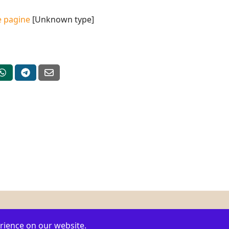
e pagine
[Unknown type]
act us by
Telegram
or
Whatsapp
to
ask for information, make sug
rience on our website.