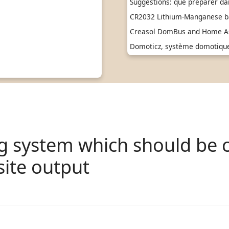
Suggestions: que préparer da
CR2032 Lithium-Manganese ba
Creasol DomBus and Home As
Domoticz, système domotique 
 system which should be 
ite output