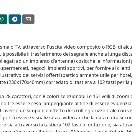
lasma o TV, attraverso l'uscita video composito o RGB, di a
, è possibile il trasferimento del segnale anche a lunga di
o collegati ad un impianto d'antenna) cosicché le informazion
ermercati, negozi, impianti sportivi, per fornire ai clienti 
llustrativo dei servizi offerti (particolarmente utile per hotel
tte (230x170x40mm) corredato di tastiera a 102 tasti per 
 28 caratteri, con 8 colori selezionabili e 16 livelli di zo
uò inoltre essere reso lampeggiante al fine di essere eviden
raverso un simpatico effetto di scrolling orizzontale con ve
hé potrà essere visualizzata a video anche la data e ora seco
nire sia attraverso la tastiera 102 tasti in dotazione, sia 
o un software multipiattaforma (Windows, Linux, Solaris, Ma