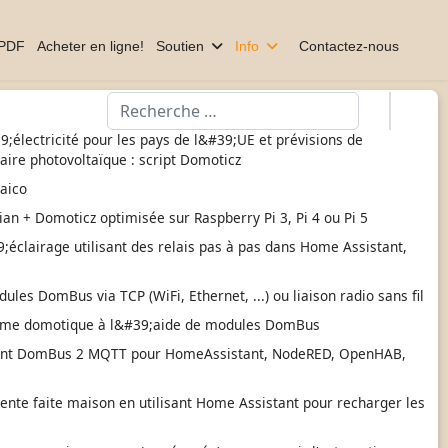
 PDF
Acheter en ligne!
Soutien
Info
Contactez-nous
Valider
39;électricité pour les pays de l&#39;UE et prévisions de
aire photovoltaïque : script Domoticz
taico
ian + Domoticz optimisée sur Raspberry Pi 3, Pi 4 ou Pi 5
éclairage utilisant des relais pas à pas dans Home Assistant,
les DomBus via TCP (WiFi, Ethernet, ...) ou liaison radio sans fil
ème domotique à l&#39;aide de modules DomBus
ont DomBus 2 MQTT pour HomeAssistant, NodeRED, OpenHAB,
gente faite maison en utilisant Home Assistant pour recharger les