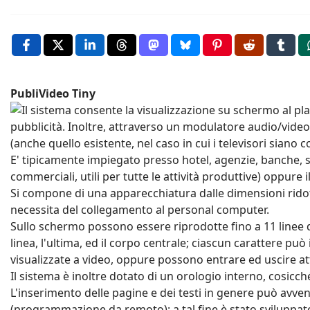
PubliVideo Tiny
Il sistema consente la visualizzazione su schermo al p
pubblicità. Inoltre, attraverso un modulatore audio/video
(anche quello esistente, nel caso in cui i televisori sian
E' tipicamente impiegato presso hotel, agenzie, banche, sup
commerciali, utili per tutte le attività produttive) oppure i
Si compone di una apparecchiatura dalle dimensioni rido
necessita del collegamento al personal computer.
Sullo schermo possono essere riprodotte fino a 11 linee da
linea, l'ultima, ed il corpo centrale; ciascun carattere p
visualizzate a video, oppure possono entrare ed uscire att
Il sistema è inoltre dotato di un orologio interno, cosicc
L'inserimento delle pagine e dei testi in genere può avve
(programmazione da remoto): a tal fine è stato sviluppat