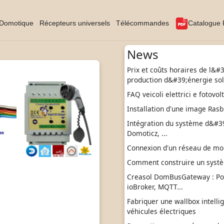
Domotique
Récepteurs universels
Télécommandes
Catalogue
News
Prix et coûts horaires de l&#
production d&#39;énergie sol
FAQ veicoli elettrici e fotovol
Installation d'une image Rasb
Intégration du système d&#39;
Domoticz, ...
Connexion d'un réseau de modu
Comment construire un syst
Creasol DomBusGateway : P
ioBroker, MQTT...
Fabriquer une wallbox intelli
véhicules électriques