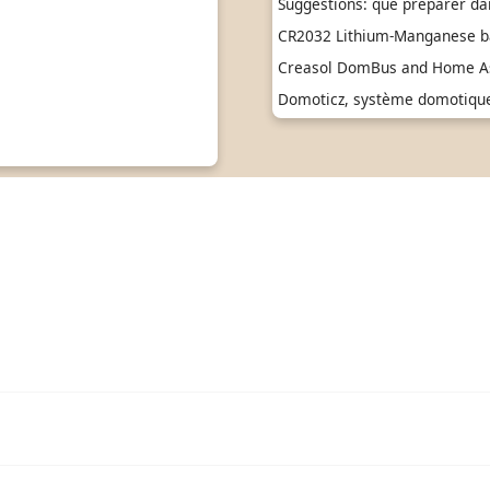
Suggestions: que préparer da
CR2032 Lithium-Manganese ba
Creasol DomBus and Home As
Domoticz, système domotique 