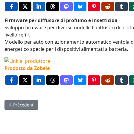
Firmware per diffusore di profumo e insetticida
Sviluppo firmware per diversi modelli di diffusori di prof
livello refill.
Modello per auto con azionamento automatico ventola diff
energetico specie per i dispositivi alimentati a batteria.
Prodotto da Zobele
Article précédent : Firmware for caffee machine controlling
Précédent