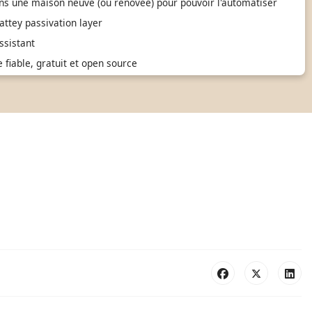
ns une maison neuve (ou rénovée) pour pouvoir l'automatiser
ttey passivation layer
sistant
fiable, gratuit et open source