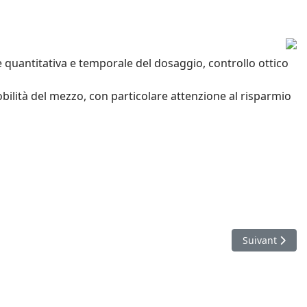
e quantitativa e temporale del dosaggio, controllo ottico
lità del mezzo, con particolare attenzione al risparmio
Article suivan
Suivant