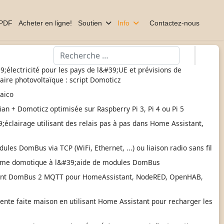
 PDF
Acheter en ligne!
Soutien
Info
Contactez-nous
Valider
39;électricité pour les pays de l&#39;UE et prévisions de
aire photovoltaïque : script Domoticz
taico
ian + Domoticz optimisée sur Raspberry Pi 3, Pi 4 ou Pi 5
éclairage utilisant des relais pas à pas dans Home Assistant,
les DomBus via TCP (WiFi, Ethernet, ...) ou liaison radio sans fil
ème domotique à l&#39;aide de modules DomBus
ont DomBus 2 MQTT pour HomeAssistant, NodeRED, OpenHAB,
gente faite maison en utilisant Home Assistant pour recharger les