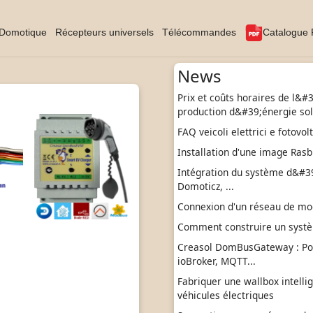
Domotique
Récepteurs universels
Télécommandes
Catalogue
News
Prix et coûts horaires de l&#
production d&#39;énergie sol
FAQ veicoli elettrici e fotovol
Installation d'une image Rasb
Intégration du système d&#39;
Domoticz, ...
Connexion d'un réseau de modu
Comment construire un syst
Creasol DomBusGateway : P
ioBroker, MQTT...
Fabriquer une wallbox intelli
véhicules électriques