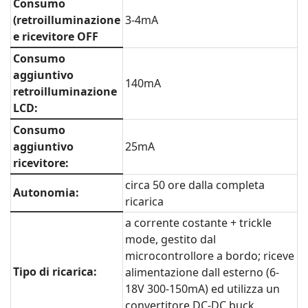
Consumo
(retroilluminazione
3-4mA
e ricevitore OFF
Consumo
aggiuntivo
140mA
retroilluminazione
LCD:
Consumo
aggiuntivo
25mA
ricevitore:
circa 50 ore dalla completa
Autonomia:
ricarica
a corrente costante + trickle
mode, gestito dal
microcontrollore a bordo; riceve
Tipo di ricarica:
alimentazione dall esterno (6-
18V 300-150mA) ed utilizza un
convertitore DC-DC buck