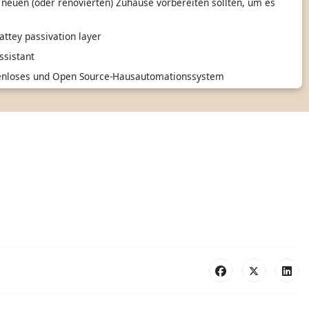
 neuen (oder renovierten) Zuhause vorbereiten sollten, um es
ttey passivation layer
sistant
tenloses und Open Source-Hausautomationssystem