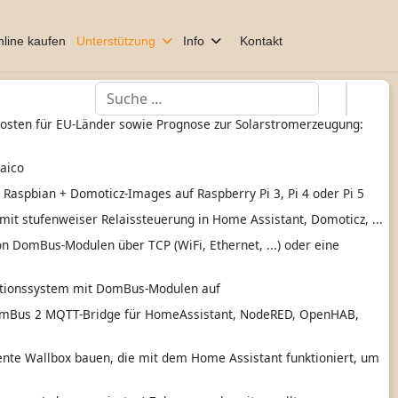
line kaufen
Unterstützung
Info
Kontakt
Suchen
kosten für EU-Länder sowie Prognose zur Solarstromerzeugung:
taico
n Raspbian + Domoticz-Images auf Raspberry Pi 3, Pi 4 oder Pi 5
mit stufenweiser Relaissteuerung in Home Assistant, Domoticz, ...
n DomBus-Modulen über TCP (WiFi, Ethernet, ...) oder eine
ationssystem mit DomBus-Modulen auf
mBus 2 MQTT-Bridge für HomeAssistant, NodeRED, OpenHAB,
gente Wallbox bauen, die mit dem Home Assistant funktioniert, um