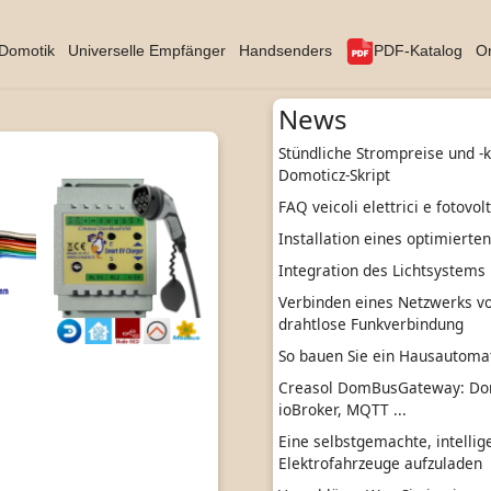
Domotik
Universelle Empfänger
Handsenders
PDF-Katalog
On
News
Stündliche Strompreise und -
Domoticz-Skript
FAQ veicoli elettrici e fotovol
Installation eines optimierte
Integration des Lichtsystems 
Verbinden eines Netzwerks vo
drahtlose Funkverbindung
So bauen Sie ein Hausautom
Creasol DomBusGateway: Do
ioBroker, MQTT ...
Eine selbstgemachte, intelli
Elektrofahrzeuge aufzuladen