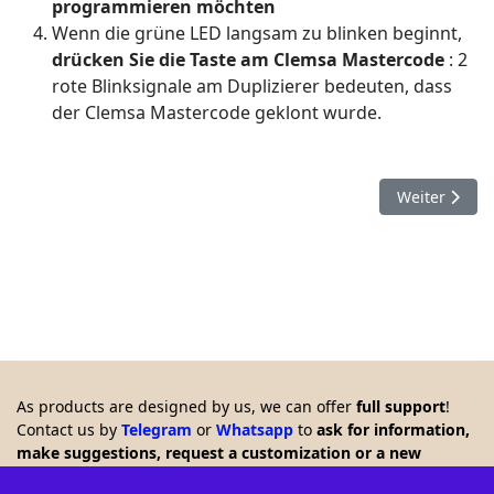
programmieren möchten
Wenn die grüne LED langsam zu blinken beginnt,
drücken Sie die Taste am Clemsa Mastercode
: 2
rote Blinksignale am Duplizierer bedeuten, dass
der Clemsa Mastercode geklont wurde.
Nächster Bei
Weiter
As products are designed by us, we can offer
full support
!
Contact us by
Telegram
or
Whatsapp
to
ask for information,
make suggestions, request a customization or a new
product. Any feedback is welcome!!