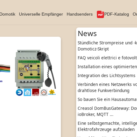
Domotik
Universelle Empfänger
Handsenders
PDF-Katalog
On
News
Stündliche Strompreise und -
Domoticz-Skript
FAQ veicoli elettrici e fotovol
Installation eines optimierte
Integration des Lichtsystems 
Verbinden eines Netzwerks vo
drahtlose Funkverbindung
So bauen Sie ein Hausautom
Creasol DomBusGateway: Do
ioBroker, MQTT ...
Eine selbstgemachte, intelli
Elektrofahrzeuge aufzuladen