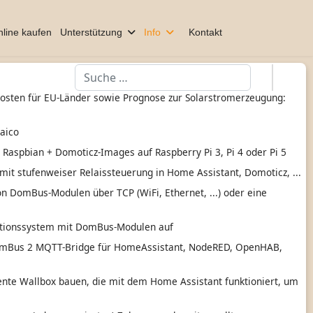
line kaufen
Unterstützung
Info
Kontakt
Suchen
kosten für EU-Länder sowie Prognose zur Solarstromerzeugung:
taico
n Raspbian + Domoticz-Images auf Raspberry Pi 3, Pi 4 oder Pi 5
mit stufenweiser Relaissteuerung in Home Assistant, Domoticz, ...
n DomBus-Modulen über TCP (WiFi, Ethernet, ...) oder eine
ationssystem mit DomBus-Modulen auf
mBus 2 MQTT-Bridge für HomeAssistant, NodeRED, OpenHAB,
gente Wallbox bauen, die mit dem Home Assistant funktioniert, um