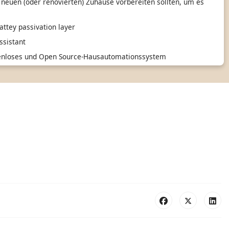
 neuen (oder renovierten) Zuhause vorbereiten sollten, um es
ttey passivation layer
sistant
tenloses und Open Source-Hausautomationssystem