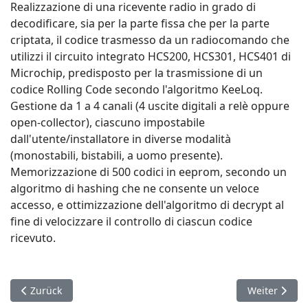
Realizzazione di una ricevente radio in grado di
decodificare, sia per la parte fissa che per la parte
criptata, il codice trasmesso da un radiocomando che
utilizzi il circuito integrato HCS200, HCS301, HCS401 di
Microchip, predisposto per la trasmissione di un
codice Rolling Code secondo l'algoritmo KeeLoq.
Gestione da 1 a 4 canali (4 uscite digitali a relè oppure
open-collector), ciascuno impostabile
dall'utente/installatore in diverse modalità
(monostabili, bistabili, a uomo presente).
Memorizzazione di 500 codici in eeprom, secondo un
algoritmo di hashing che ne consente un veloce
accesso, e ottimizzazione dell'algoritmo di decrypt al
fine di velocizzare il controllo di ciascun codice
ricevuto.
Vorheriger Beitrag: Irrigation boards
Nächster Bei
Zurück
Weiter