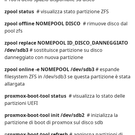
zpool status
# visualizza stato partizione ZFS
zpool offline NOMEPOOL DISCO
# rimuove disco dal
pool zfs
zpool replace NOMEPOOL ID_DISCO_DANNEGGIATO
/dev/sdb3
# sostituisce partizione su disco
danneggiato con nuova partizione
zpool online -e NOMEPOOL /dev/sdb3
# espande
filesystem ZFS in /dev/sdb3 se questa partizione è stata
allargata
proxmox-boot-tool status
# visualizza lo stato delle
partizioni UEFI
proxmox-boot-tool init /dev/sdb2
# inizializza la
partizione di boot di proxmox sul disco sdb
p
roxmox-boot-tool refresh
# aggiorna partizioni di