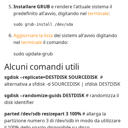
Installare GRUB
e rendere l'attuale sistema il
predefinito all'avvio, digitando nel
terminale
:
sudo grub-install /dev/sda
Aggiornare la lista
dei sistemi all'avvio digitando
nel
terminale
il comando:
sudo update-grub
Alcuni comandi utili
sgdisk --replicate=DESTDISK SOURCEDISK
#
alternativa a sfdisk -d SOURCEDISK | sfdisk DESTDISK
sgdisk --randomize-guids DESTDISK
# randomizza il
disk identifier
parted /dev/sdb resizepart 3 100%
# allarga la
partizione numero 3 di /dev/sdb in modo da utilizzare
il 100% dello spazio disponibile su disco