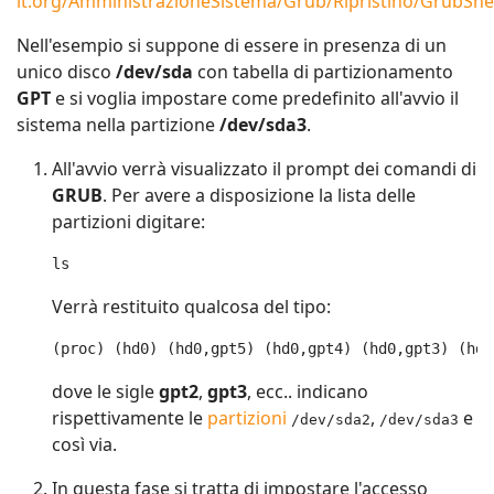
it.org/AmministrazioneSistema/Grub/Ripristino/GrubShel
Nell'esempio si suppone di essere in presenza di un
unico disco
/dev/sda
con tabella di partizionamento
GPT
e si voglia impostare come predefinito all'avvio il
sistema nella partizione
/dev/sda3
.
All'avvio verrà visualizzato il prompt dei comandi di
GRUB
. Per avere a disposizione la lista delle
partizioni digitare:
ls
Verrà restituito qualcosa del tipo:
(proc) (hd0) (hd0,gpt5) (hd0,gpt4) (hd0,gpt3) (hd0
dove le sigle
gpt2
,
gpt3
, ecc.. indicano
rispettivamente le
partizioni
,
e
/dev/sda2
/dev/sda3
così via.
In questa fase si tratta di impostare l'accesso