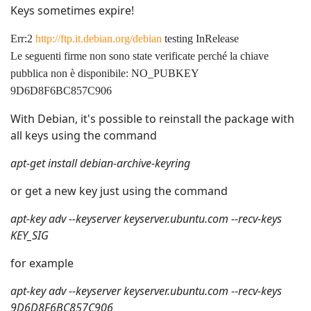
Keys sometimes expire!
Err:2
http://ftp.it.debian.org/debian
testing InRelease
Le seguenti firme non sono state verificate perché la chiave
pubblica non è disponibile: NO_PUBKEY
9D6D8F6BC857C906
With Debian, it's possible to reinstall the package with
all keys using the command
apt-get install debian-archive-keyring
or get a new key just using the command
apt-key adv --keyserver keyserver.ubuntu.com --recv-keys
KEY_SIG
for example
apt-key adv --keyserver keyserver.ubuntu.com --recv-keys
9D6D8F6BC857C906