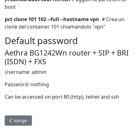
boot
pct clone 101 102 --full --hostname vpn
# Crea un
clone del container 101 chiamandolo "vpn"
Default password
Aethra BG1242Wn router + SIP + BRI
(ISDN) + FXS
Username: admin
Password: nothing
Can be accessed on port 80 (http), telnet and ssh
Vorig artikel: Some hints about Asterisk pbx
Vorige