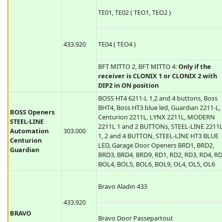
BFT
418.000
GT01, GT02, GT04
TE01, TE02 ( TEO1, TEO2 )
433.920
TE04 ( TEO4 )
BFT MITTO 2, BFT MITTO 4:
Only if the
receiver is CLONIX 1 or CLONIX 2 with
DIP2 in ON position
BOSS HT4 6211-L 1,2 and 4 buttons, Boss
BHT4, Boss HT3 blue led, Guardian 2211-L,
BOSS Openers
Centurion 2211L, LYNX 2211L, MODERN
STEEL-LINE
2211L 1 and 2 BUTTONs, STEEL-LINE 2211
Automation
303.000
1, 2 and 4 BUTTON, STEEL-LINE HT3 BLUE
Centurion
LED, Garage Door Openers BRD1, BRD2,
Guardian
BRD3, BRD4, BRD9, RD1, RD2, RD3, RD4, RD
BOL4, BOL5, BOL6, BOL9, OL4, OL5, OL6
Bravo Aladin 433