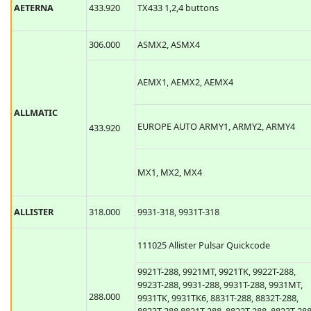
AETERNA
433.920
TX433 1,2,4 buttons
306.000
ASMX2, ASMX4
AEMX1, AEMX2, AEMX4
ALLMATIC
EUROPE AUTO ARMY1, ARMY2, ARMY4
433.920
MX1, MX2, MX4
ALLISTER
318.000
9931-318, 9931T-318
111025 Allister Pulsar Quickcode
9921T-288, 9921MT, 9921TK, 9922T-288,
9923T-288, 9931-288, 9931T-288, 9931MT,
288.000
9931TK, 9931TK6, 8831T-288, 8832T-288,