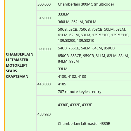
Chacon KCT-510 Ref. 54591, compatible wi
CHACON
433.920
DOMIA protocol for domotic appliances.
Not comptible with LKCT-XXX!
300.000
Chamberlain 300MC (multicode)
333LM
315.000
360LM, 362LM, 363LM
50CB, 53CB, 750CB, 753CB, 50LM, 53LM,
61LM, 62LM, 63LM, 139.53100, 139.53110,
139.53200, 139.53210
54CB, 756CB, 54LM, 64LM, 859CB
390.000
CHAMBERLAIN
850CB, 853CB, 959CB, 81LM, 82LM, 83LM,
LIFTMASTER
84LM, 99LM
MOTORLIFT
33LM
SEARS
CRAFTSMAN
4180, 4182, 4183
418.000
4185
787 remote keyless entry
4330E, 4332E, 4333E