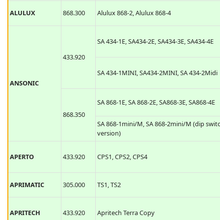
ALULUX
868.300
Alulux 868-2, Alulux 868-4
SA 434-1E, SA434-2E, SA434-3E, SA434-4E
433.920
SA 434-1MINI, SA434-2MINI, SA 434-2Midi
ANSONIC
SA 868-1E, SA 868-2E, SA868-3E, SA868-4E
868.350
SA 868-1mini/M, SA 868-2mini/M (dip swit
version)
APERTO
433.920
CPS1, CPS2, CPS4
APRIMATIC
305.000
TS1, TS2
APRITECH
433.920
Apritech Terra Copy