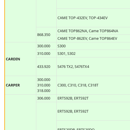
CAME TOP-432EV, TOP-434EV
CAME TOP862NA, Came TOP864NA
868.350
CAME TOP-862EV, Came TOP864EV
300.000
S300
310.000
S301, S302
CARDIN
433.920
S476 TX2, S476TX4
300.000
CARPER
310.000
C300, C310, C318, C318T
318.000
306.000
ERTS92B, ERTS92T