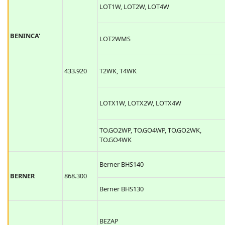
LOT1W, LOT2W, LOT4W
BENINCA'
LOT2WMS
433.920
T2WK, T4WK
LOTX1W, LOTX2W, LOTX4W
TO.GO2WP, TO.GO4WP, TO.GO2WK,
TO.GO4WK
Berner BHS140
BERNER
868.300
Berner BHS130
BEZAP