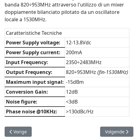
banda 820÷953MHz attraverso l'utilizzo di un mixer
doppiamente bilanciato pilotato da un oscillatore
locale a 1530MHz.
Caratteristiche Tecniche
Power Supply voltage:
12-13.8Vdc
Power Supply current:
200mA
Input Frequency:
2350÷2483MHz
Output Frequency:
820÷953MHz
(fin-1530MHz)
Maximum input signal:
-15dBm
Conversion Gain:
12dB
Noise figure:
<3dB
Phase noise @10KHz:
>130dBc/Hz
Vorig artikel: FM Audio/Video transmitter
Volgende artike
Vorige
Volgende