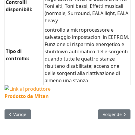
Controlli
Toni alti, Toni bassi, Effetti musicali
disponibili:
(normale, Surround, EALA light, EALA
heavy
controllo a microprocessore e
salvataggio impostazioni in EEPROM.
Funzione di risparmio energetico e
Tipo di
shutdown automatico delle sorgenti
controllo:
quando tutte le quattro stanze
risultano disabilitate; accensione
delle sorgenti alla riattivazione di
almeno una stanza
Prodotto da Mitan
Vorig artikel: Fragrance diffusor
Volgende artike
Vorige
Volgende